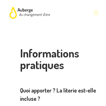
l'Auberge
Hébergements
▾
Promotions
Informations
Avis
Se rendre
Infos pratiques
pratiques
Nouveau site de réservation
Quoi apporter ? La literie est-elle
incluse ?