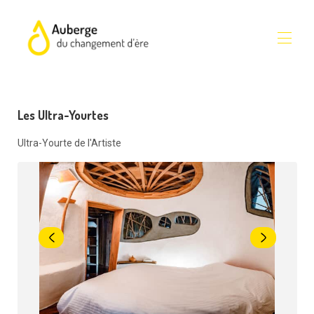
l'Auberge
Les Ultra-Yourtes
Hébergements
▾
Promotions
Ultra-Yourte de l'Artiste
Avis
Se rendre
Infos pratiques
Nouveau site de réservation